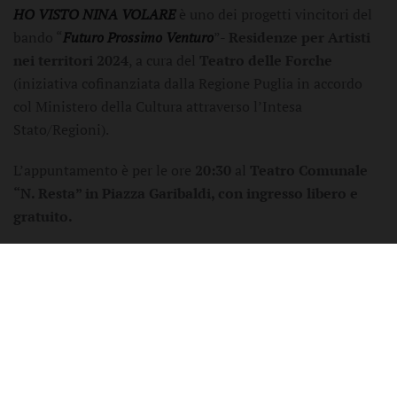
HO VISTO NINA VOLARE
è uno dei progetti vincitori del
bando “
Futuro Prossimo Venturo
”-
Residenze per Artisti
nei territori 2024
, a cura del
Teatro delle Forche
(iniziativa cofinanziata dalla Regione Puglia in accordo
col Ministero della Cultura attraverso l’Intesa
Stato/Regioni).
L’appuntamento è per le ore
20:30
al
Teatro Comunale
“N. Resta” in Piazza Garibaldi, con ingresso libero e
gratuito.
VUDISì, visto da qui.
Il collettivo chiede:
Che cos’è “L’espressione di genere”?
“Ho visto Nina volare”, lo spettacolo scritto e diretto da Safia