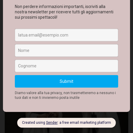
Ridendo e piangendo Vagando tra il conscio e
l’inconscio. Tra il quotidiano e “l’ignoto regno da
cui nessuno ha fatto ritorno” Pensiamo di offrire al
nostro pubblico uno spettacolo particolare…
Approfondisci...