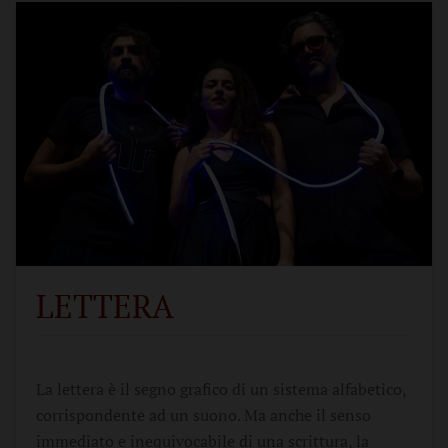
LETTERA
La lettera è il segno grafico di un sistema alfabetico,
corrispondente ad un suono. Ma anche il senso
immediato e inequivocabile di una scrittura, la