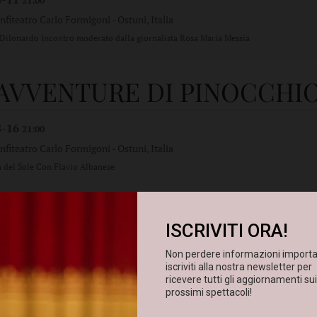
21:00
nfiteatro Carlo Formigoni
-
Ostuni, Italia
Dilonardo Incontro moderato dalla giornalista Rosa Maria Messia
 AVVENTURE DI PINOCCHI
8-16
21:00
nfiteatro Carlo Formigoni
-
Ostuni, Italia
del Sole Con Flavio Albanese
ontro Culturale su Teatro e
tanza con Francesco Gravin
8-18
21:00
nfiteatro Carlo Formigoni
-
Ostuni, Italia