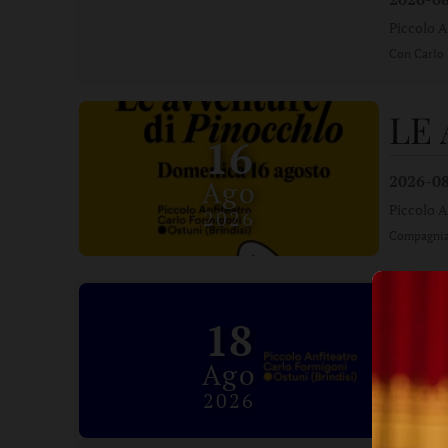
Piccolo A
Con Carlo 
LE
16
2026-0
Ago
Piccolo A
2026
Compagnia 
Inc
18
Res
Ago
2026
2026-0
Piccolo A