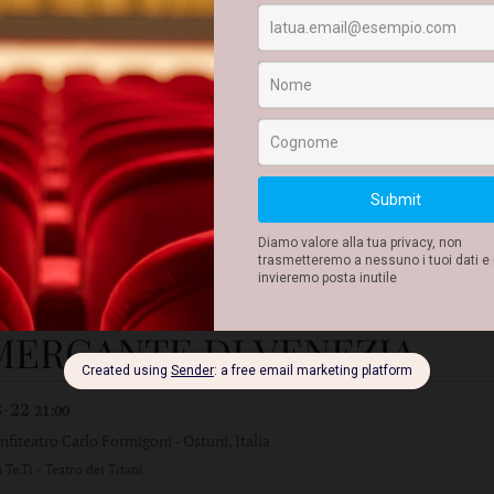
sco Gravino Incontro moderato dalla giornalista Rosa Maria Messia
EZZATO È IL CUORE DELLA
LLEZZA
8-21
21:00
nfiteatro Carlo Formigoni
-
Ostuni, Italia
 Balivo e Mariachiara Falcone
 MERCANTE DI VENEZIA
8-22
21:00
nfiteatro Carlo Formigoni
-
Ostuni, Italia
Te.Ti - Teatro dei Titani