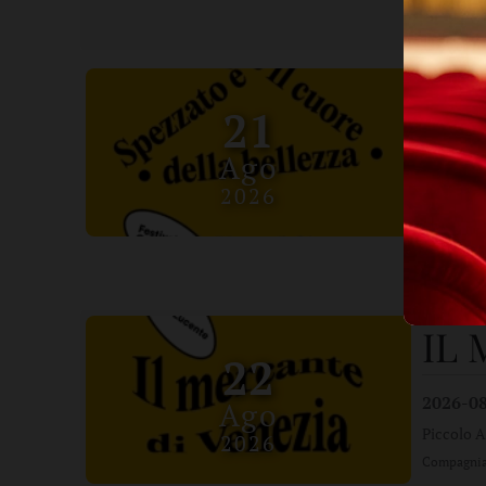
Con France
SP
21
BE
Ago
2026
2026-0
Piccolo A
Con Serena
IL
22
2026-0
Ago
Piccolo A
2026
Compagnia 