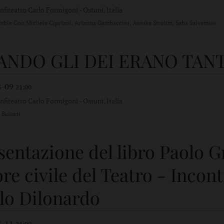
nfiteatro Carlo Formigoni
-
Ostuni, Italia
mble Con Michele Cipriani, Arianna Gambaccini, Annika Strøhm, Saba Salvemini
ANDO GLI DEI ERANO TANT
8-09
21:00
nfiteatro Carlo Formigoni
-
Ostuni, Italia
Baliani
sentazione del libro Paolo Gr
ore civile del Teatro - Incon
lo Dilonardo
8-11