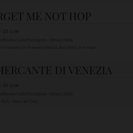
RGET ME NOT HOP
8-23
21:00
nfiteatro Carlo Formigoni
-
Ostuni, Italia
dei Viandanti Con Francesca Pedullà, Baris Mihçi, Frey Faust
 MERCANTE DI VENEZIA
8-30
21:00
nfiteatro Carlo Formigoni
-
Ostuni, Italia
Te.Ti - Teatro dei Titani