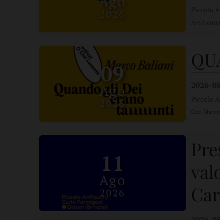
Ago
Piccolo A
2026
Aretè ense
QU
09
2026-0
Ago
Piccolo A
2026
Con Marco 
Pre
11
val
Ago
Car
2026
2026-0