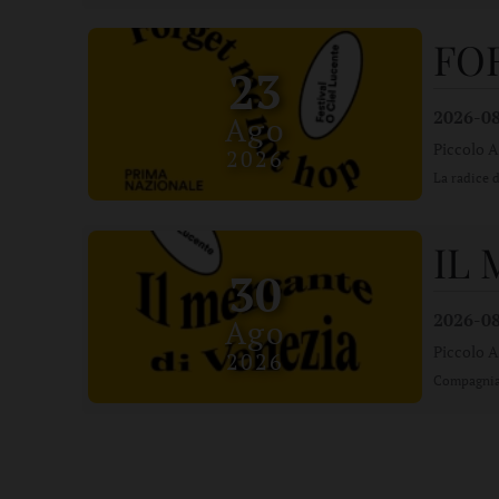
FO
23
2026-0
Ago
Piccolo A
2026
La radice 
IL
30
2026-0
Ago
Piccolo A
2026
Compagnia 