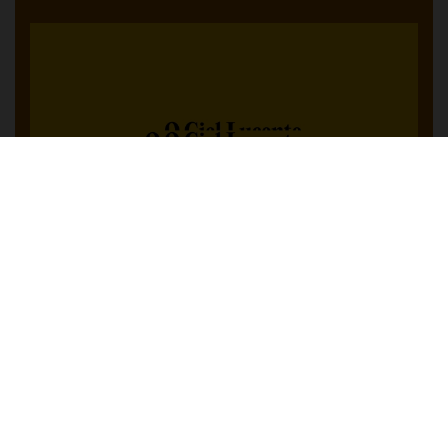
PUBBLICATO IL
11 GIUGNO 2026
AL VIA LA II
EDIZIONE: FESTIVAL