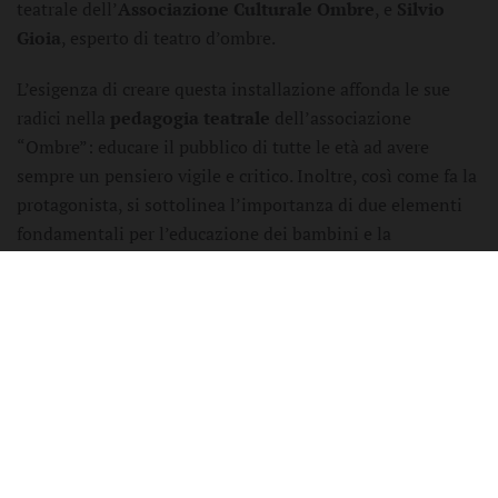
teatrale dell’
Associazione Culturale Ombre
, e
Silvio
Gioia
, esperto di teatro d’ombre.
L’esigenza di creare questa installazione affonda le sue
radici nella
pedagogia teatrale
dell’associazione
“Ombre”: educare il pubblico di tutte le età ad avere
sempre un pensiero vigile e critico. Inoltre, così come fa la
protagonista, si sottolinea l’importanza di due elementi
fondamentali per l’educazione dei bambini e la
rieducazione degli adulti:
il gioco e la curiosità
.
L’iniziativa, nell’ambito del progetto “
Futuro Prossimo
Venturo
”
Residenze per Artisti nei territori
, a cura del
Teatro delle Forche
(cofinanziato dalla Regione Puglia in
accordo col Ministero della Cultura attraverso l’Intesa
Stato/Regioni), conoscerà
lunedì 4 dicembre
un doppio
momento di restituzione nel Teatro Comunale “Nicola
Resta” in Piazza Garibaldi. Prima, dalle
ore 16
, gli artisti