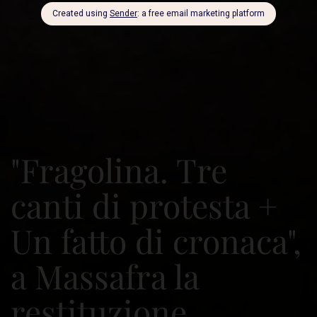
"Fragolina. Tre
canti di protesta +
Un fatto di cronaca",
a Massafra la
restituzione