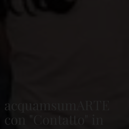
acquamsumARTE
con "Contatto" in