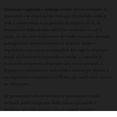
Maurizio Capisani
e
Sabrina Conte
hanno indagato la
sessualità e le relazioni dei teenager tra mondo reale e
web. L’adolescenza è un periodo di scoperta di sé, di
formazione della propria identità, momento in cui il
corpo, in una fase importante di trasformazione, diventa
protagonista. Questa scoperta di sé passa anche e
soprattutto attraverso la sessualità. Ma oggi le relazioni
tra gli adolescenti comprendono anche lo scambio di
contenuti attraverso i dispositivi e i social network. Il
legame tra adolescenza, sessualità e tecnologie digitali è
un argomento complesso e difficile, per molti versi nuovo,
da affrontare.
Le generazioni adulte faticano a considerare i social
network parte integrante della cultura giovanile e
tendono ad evidenziarne solo gli aspetti negativi,
criminalizzando a priori i nuovi media digitali. Ma qual è