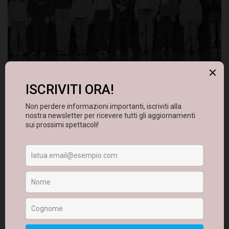
Al Teatro Comunale di Massafra si sono svolti due
importanti appuntamenti dedicati agli esiti finali dei
laboratori teatrali, momenti sempre molto attesi perché
restituiscono al pubblico il percorso creativo e umano
vissuto dai partecipanti.