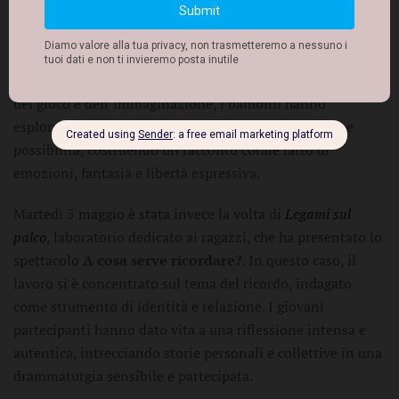
Martedì 28 aprile è andato in scena
La scatola dei giochi
,
laboratorio rivolto ai più piccoli, che ha portato sul palco
lo spettacolo
Invito al viaggio
. Attraverso il linguaggio
del gioco e dell’immaginazione, i bambini hanno
esplorato il tema del viaggio come scoperta, crescita e
possibilità, costruendo un racconto corale fatto di
emozioni, fantasia e libertà espressiva.
Martedì 5 maggio è stata invece la volta di
Legami sul
palco
, laboratorio dedicato ai ragazzi, che ha presentato lo
spettacolo
A cosa serve ricordare?
. In questo caso, il
lavoro si è concentrato sul tema del ricordo, indagato
come strumento di identità e relazione. I giovani
partecipanti hanno dato vita a una riflessione intensa e
autentica, intrecciando storie personali e collettive in una
drammaturgia sensibile e partecipata.