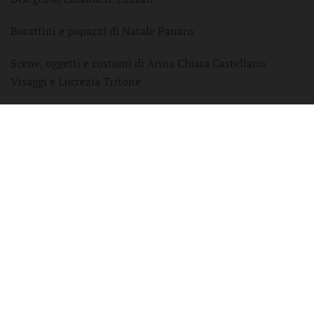
Burattini e pupazzi di Natale Panaro
Scene, oggetti e costumi di Anna Chiara Castellano
Visaggi e Lucrezia Tritone
Adattamento e regia di Paolo Comentale
10 DICEMBRE 2023
𝙄𝙇 𝙍𝘼𝘾𝘾𝙊𝙉𝙏𝙊 𝘿𝙀𝙇𝙇𝘼 𝙋𝙍𝙄𝙉𝘾𝙄𝙋𝙀𝙎𝙎𝘼
𝙂𝙐𝙀𝙍𝙍𝙄𝙀𝙍𝘼
-
Giglio/Prosperi
Drammaturgia e regia di Matteo Prosperi
Con Paola Giglio e Matteo Prosperi