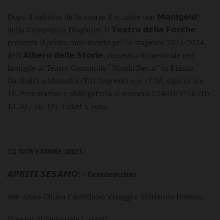
Dopo il debutto dello scorso 8 ottobre con 𝗠𝗮𝗻𝗶𝗴𝗼𝗹𝗱!
della Compagnia Diaghilev, il 𝗧𝗲𝗮𝘁𝗿𝗼 𝗱𝗲𝗹𝗹𝗲 𝗙𝗼𝗿𝗰𝗵𝗲
presenta il primo movimento per la stagione 2023/2024
dell’𝗔𝗹𝗯𝗲𝗿𝗼 𝗱𝗲𝗹𝗹𝗲 𝗦𝘁𝗼𝗿𝗶𝗲, rassegna domenicale per
famiglie al Teatro Comunale “Nicola Resta” in Piazza
Garibaldi a Massafra (TA). Ingresso ore 17.30, sipario ore
18. Prenotazione obbligatoria al numero 3246103258 (10-
12.30 / 16-19). Ticket 5 euro.
12 NOVEMBRE 2023
𝘼𝙋𝙍𝙄𝙏𝙄 𝙎𝙀𝙎𝘼𝙈𝙊!
-
Granteatrino
con Anna Chiara Castellano Visaggi e Marianna Dimuro
Disegni di Emanuele Luzzati