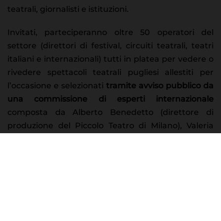
teatrali, giornalisti e istituzioni.
Invitati, parteciperanno oltre 50 operatori del
settore (direttori di festival, circuiti teatrali, teatri
italiani e internazionali) tutti in platea per vedere o
rivedere spettacoli teatrali pugliesi allestiti per
l’occasione e selezionati
tramite avviso pubblico da
una commissione di esperti internazionale
composta da Alberto Benedetto (direttore di
produzione del Piccolo Teatro di Milano), Valeria
Ciabattoni (direttrice del circuito multidisciplinare
CEDAC - Sardegna), Aldo Miguel Grompone
(esperto di teatro e relazioni internazionali),
Carmen Romero (direttrice generale della
Fundacion TeatroAMil – Cile).
Una sorta di Salone del teatro e della danza, una