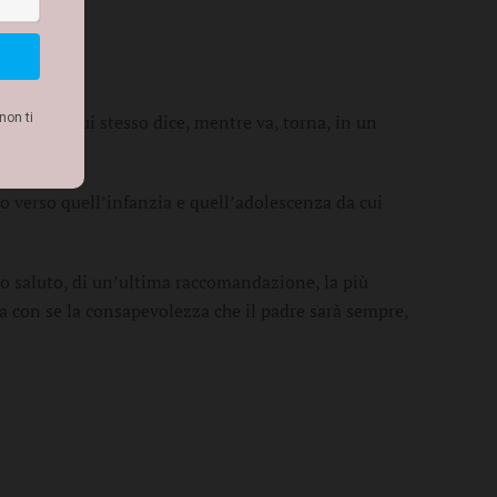
 e, come lui stesso dice, mentre va, torna, in un
rno verso quell’infanzia e quell’adolescenza da cui
mo saluto, di un’ultima raccomandazione, la più
a con se la consapevolezza che il padre sarà sempre,