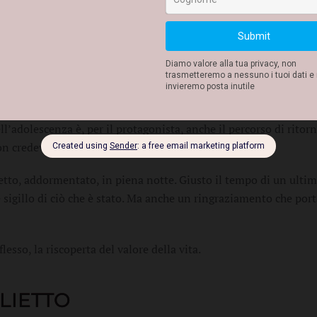
grafico ed emotivo.
lute del padre, il protagonista torna a casa per un ultimo saluto
ell’adolescenza è, per il protagonista, anche il percorso di rito
non credeva sarebbe mai ritornato.
letto, addormentato, in piena notte. Giusto il tempo di un ulti
sigillo di ciò che è stato. Ma anche un ringraziamento che port
flesso, la riscoperta del valore della vita.
GLIETTO