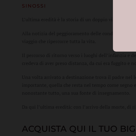
SINOSSI
L’ultima eredità è la storia di un doppio viaggio, geo
Alla notizia del peggioramento delle condizioni di sa
viaggio che ripercorre tutta la vita.
Il percorso di ritorno verso i luoghi dell’infanzia e d
credeva di aver preso distanza, da cui era fuggito e 
Una volta arrivato a destinazione trova il padre nel 
importante, quella che resta nel tempo come segno e 
nonostante tutto, una sua fonte di insegnamento.
Da qui l’ultima eredità: con l’arrivo della morte, di ri
ACQUISTA QUI IL TUO BI