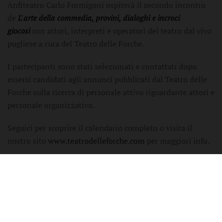
Anfiteatro Carlo Formigoni ospiterà il secondo incontro
de
L'arte della commedia, provini, dialoghi e incroci
giocosi
con attori, interpreti e operatori del teatro dal vivo
pugliese a cura del Teatro delle Forche.
I partecipanti sono stati selezionati e contattati dopo
essersi candidati agli annunci pubblicati dal Teatro delle
Forche sulla ricerca di personale attivo riguardante attori e
personale organizzativo.
Seguici per scoprire il calendario completo o visita il
nostro sito
www.teatrodelleforche.com
per maggiori info.
PREC
AVANTI
scritto da
VALENTINA PALUMBO