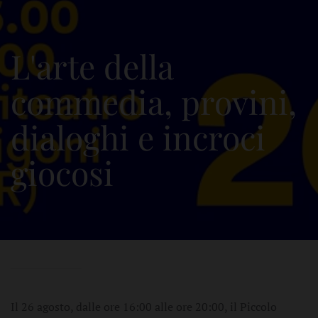
L'arte della
commedia, provini,
dialoghi e incroci
giocosi
Il 26 agosto, dalle ore 16:00 alle ore 20:00, il Piccolo