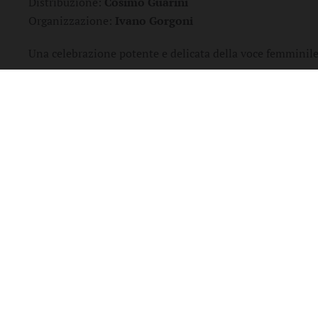
Distribuzione:
Cosimo Guarini
Organizzazione:
Ivano Gorgoni
Una celebrazione potente e delicata della voce femminile
Il costo dei biglietti è di 5 euro e saranno in vendita al
giorno dello spettacolo dalle ore 20:00, nei punti vendit
Per info e prenotazioni, chiamare il
324.610.3258
oppure
a
botteghino@teatrodelleforche.com
Alle ore 20:00
, prima dello spettacolo, ci sarà una
confe
Brecht. Storia di un'amicizia"
di
Erdmut Wizisla
, a cura di
Non mancate!
Per info e prenotazioni, chiamare il 324.610.3258 oppu
Seguici per scoprire il calendario completo o visita il nos