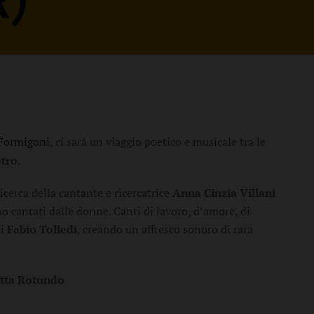
 Formigoni
, ci sarà un viaggio poetico e musicale tra le
atro
.
icerca della cantante e ricercatrice
Anna Cinzia Villani
o cantati dalle donne. Canti di lavoro, d’amore, di
di
Fabio Tolledi
, creando un affresco sonoro di rara
etta Rotundo