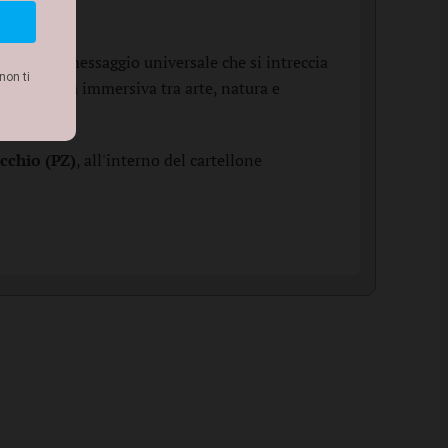
 stessi. Un messaggio universale che si intreccia
'esperienza immersiva tra arte, natura e
cchio (PZ)
, all'interno del cartellone