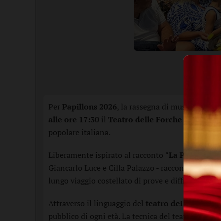
Per
Papillons 2026
, la rassegna di musica e teat
alle ore 17:30
il
Teatro delle Forche
presenta
S
popolare italiana.
Liberamente ispirato al racconto
"La Penta man
Giancarlo Luce e Cilla Palazzo - racconta il perco
lungo viaggio costellato di prove e difficoltà. Senz
Attraverso il linguaggio del
teatro dei burattini
pubblico di ogni età. La tecnica del teatro di fig