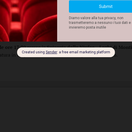
 sul valore della libertà, della perseveranza e della fedeltà a sé
saggio naturale dei Laghi di Monticchio, offrendo al pubblico un
lle ore 17:30
presso la
Spiaggia delle Ninfee – Laghi di Monti
natura in un palcoscenico dove le storie prendono il volo.