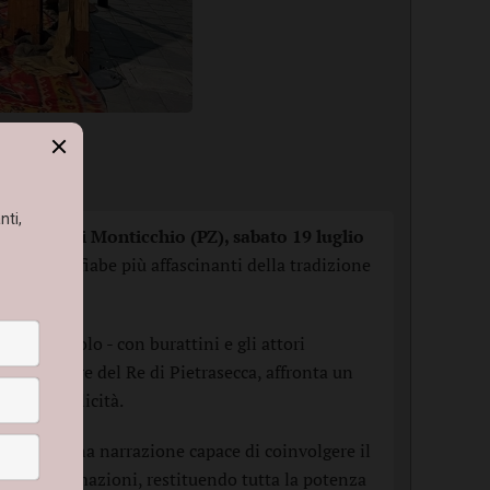
ai Laghi di Monticchio (PZ), s
abato 19 luglio
 una delle fiabe più affascinanti della tradizione
, lo spettacolo - con burattini e gli attori
si al volere del Re di Pietrasecca, affronta un
tare la felicità.
 forma a una narrazione capace di coinvolgere il
i e trasformazioni, restituendo tutta la potenza