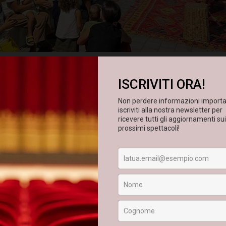
2026-07-19
17:30
ro per l'infanzia che anima la suggestiva
Spiaggia delle Ninfee 
toria di Bella
, uno spettacolo di teatro di figura che reinterpreta
o mozza"
tratto da
Lo Cunto de li Cunti
di
Giambattista Basile
rso di Bella, una giovane donna che, dopo aver rifiutato di piegar
a mai rinunciare alla propria identità, riuscirà infine a riconquis
, i personaggi prendono vita con grande forza espressiva, dando
ura diventa così uno strumento per raccontare emozioni, conflitt