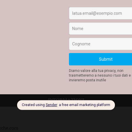
 caos.
comicità tagliente di Aristofane e mette in scena un gioco irresistibile
 ritrova improvvisamente osservato… e smascherato.
e pensare, attraversando il tempo con leggerezza e intelligenza.
rno dello spettacolo a partire dalle ore 20:00 e online sul sito Vi
invia un’email a
botteghino@teatrodelleforche.com
INFORMAZIONI
rche.com