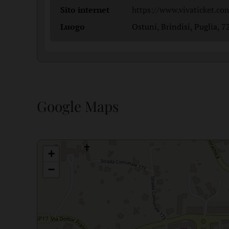
Sito internet
https://www.vivaticket.co
Luogo
Ostuni, Brindisi, Puglia, 72
Google Maps
+
−