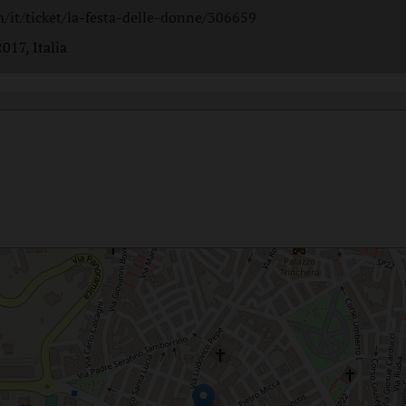
m/it/ticket/la-festa-delle-donne/306659
017, Italia