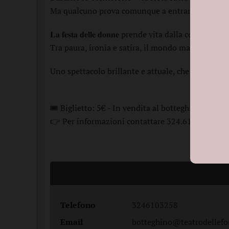
Ma qualcuno prova comunque a entrare. E da lì, il
𝐋𝐚 𝐟𝐞𝐬𝐭𝐚 𝐝𝐞𝐥𝐥𝐞 𝐝𝐨𝐧𝐧𝐞 prende vita dalla 
Tra paura, ironia e satira, il mondo maschile si
Uno spettacolo brillante e attuale, che fa ridere 
🎟️ Biglietto: 5€ - In vendita al botteghino il gio
👉 Per informazioni contattare 324.610.3258 o 
Telefono
3246103258
Email
botteghino@teatrodellefo