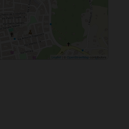
Leaflet
| ©
OpenStreetMap
contributors