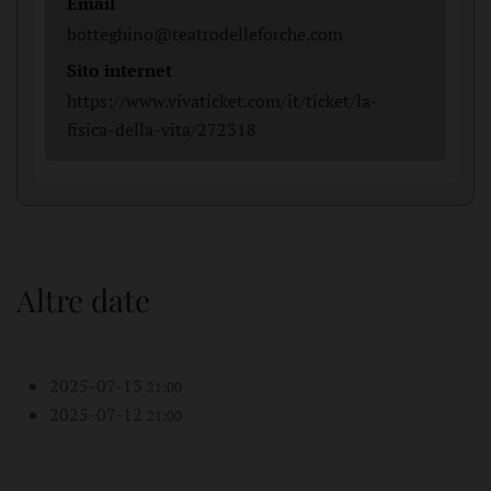
Email
botteghino@teatrodelleforche.com
Sito internet
https://www.vivaticket.com/it/ticket/la-
fisica-della-vita/272318
Altre date
2025-07-13
21:00
2025-07-12
21:00