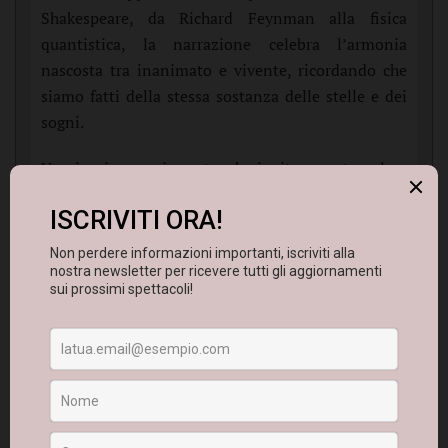
Shakespeare, da Richard Feynman alla fisica
quantistica, la narrazione celebra l’armonia
nascosta tra inanimato e vivente, ricordando che
siamo fatti della stessa sostanza delle stelle e dei
sogni.
Un viaggio emozionante, che invita a contemplare
la bellezza e la fragilità della vita attraverso il
prisma della scienza e della poesia.
Piccolo Anfiteatro Carlo Formigoni
di
Ostuni
(BR)
, in
C.da Intendente, 1
(
Indicazioni su Google
Maps
) -
Sabato, 12 luglio 2025
e
Domenica, 13
luglio 2025
.
Porta 20:30, sipario 21:00
Biglietto 5€