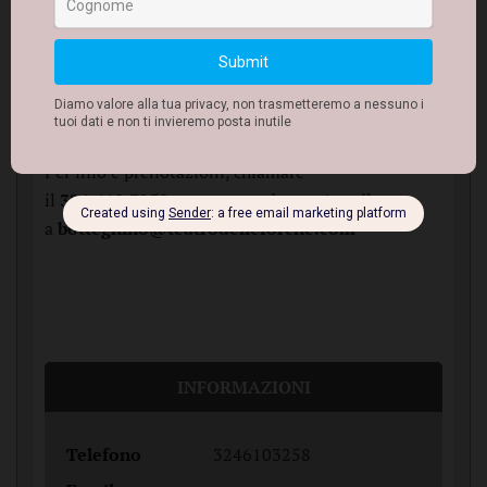
Biglietti in vendita al botteghino del Piccolo
Anfiteatro Carlo Formigoni il giorno dello
spettacolo dalle ore 20:00, nei punti vendita
Vivaticket e
online sul sito
.
Per info e prenotazioni, chiamare
il
324.610.3258
oppure mandare un'email
a
botteghino@teatrodelleforche.com
INFORMAZIONI
Telefono
3246103258