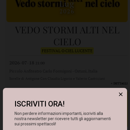
Lug
2026
VEDO STORMI ALTI NEL
CIELO
FESTIVAL O CIEL LUCENTE
2026-07-18
21:00
Piccolo Anfiteatro Carlo Formigoni
-
Ostuni, Italia
Sorelle di Antigone Con Claudia Ligorio e Valerio Castriziani
+ DETTAGLI
19
Lug
2026