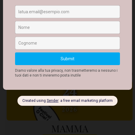
FREEVOLA. Confessione
sull'insostenibile bisogno di
ammirazione
FESTIVAL O CIEL LUCENTE
2026-07-19
21:00
Piccolo Anfiteatro Carlo Formigoni
-
Ostuni, Italia
Di e con Lucia Raffaella Mariani
+ DETTAGLI
24
Lug
2026
MAMMA