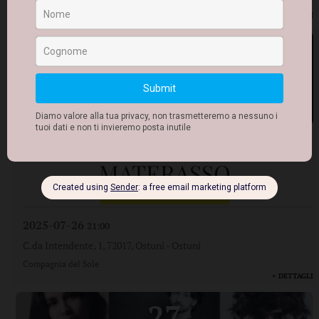
Onirica Associazione Culturale
+ DETTAGLI
26
Lug
2025
L'UNIVERSO È UN
MATERASSO
FESTIVAL O CIEL LUCENTE
2025-07-26
21:00
C.da Intendente, 1, 72017, Ostuni
-
Ostuni
Compagnia del Sole
+ DETTAGLI
27