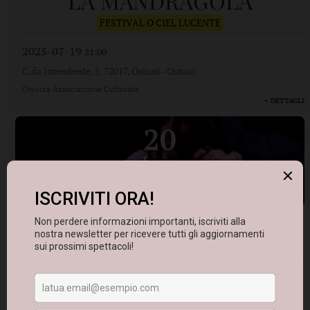
LA MANDRAGOLA
FESTIVAL O CIEL LUCENTE
2025-07-19
21:00
C.da Intendente, 1, 72017, Ostuni
-
Ostuni
Onirica Associazione Culturale
+ DETTAGLI
20
Lug
2025
LA MANDRAGOLA
FESTIVAL O CIEL LUCENTE
2025-07-20
21:00
C.da Intendente, 1, 72017, Ostuni
-
Ostuni