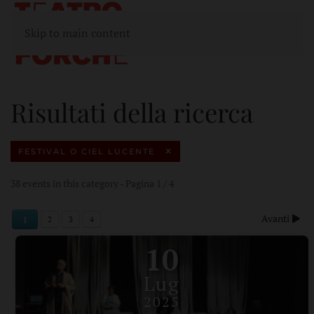
Skip to main content
Risultati della ricerca
FESTIVAL O CIEL LUCENTE
38 events in this category
- Pagina 1 / 4
Avanti
1
2
3
4
10
Lug
2025