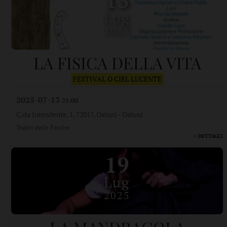
Lug
2025
LA FISICA DELLA VITA
FESTIVAL O CIEL LUCENTE
2025-07-13
21:00
C.da Intendente, 1, 72017, Ostuni
-
Ostuni
Teatro delle Forche
+ DETTAGLI
19
Lug
2025