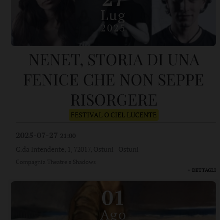
Lug
2025
NENET, STORIA DI UNA
FENICE CHE NON SEPPE
RISORGERE
FESTIVAL O CIEL LUCENTE
2025-07-27
21:00
C.da Intendente, 1, 72017, Ostuni
-
Ostuni
Compagnia Theatre's Shadows
+ DETTAGLI
01
Ago