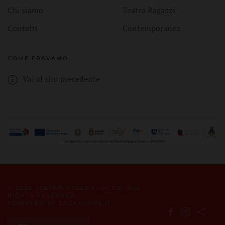
Chi siamo
Teatro Ragazzi
Contatti
Contemporaneo
COME ERAVAMO
Vai al sito precedente
©
2026
TEATRO DELLE FORCHE. ALL
RIGHTS RESERVED.
POWERED BY
JACKALOPE.IT
.