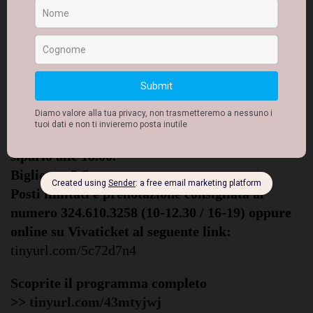
sfumature, / al sole che sorge, / all’aurora, / ha
diritto al crepuscolo, / ha diritto ad ammirare la
notte, la luna, le stelle / ha diritto ad incontrare i
fantasmi e ad avere paura.
Il pubblico di grandi e piccoli è atteso al Teatro
Comunale “Nicola Resta” in Piazza Garibaldi a
Massafra (TA), con ingresso alle ore 17.30 e
sipario alle 18.00.
Biglietto: 5 €
Posti limitati e prenotazione consigliata al
numero 324.610.3258 (10-12.30 / 16-19) oppure
online su Vivaticket al seguente link:
tinyurl.com/5c72d7n4
Scoprite il programma completo
>>
tinyurl.com/43mtyjwj