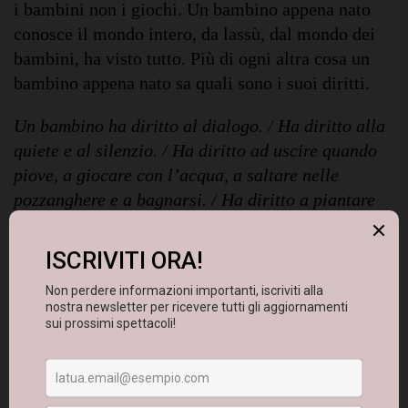
i bambini non i giochi. Un bambino appena nato
conosce il mondo intero, da lassù, dal mondo dei
bambini, ha visto tutto. Più di ogni altra cosa un
bambino appena nato sa quali sono i suoi diritti.
Un bambino ha diritto al dialogo. / Ha diritto alla
quiete e al silenzio. / Ha diritto ad uscire quando
piove, a giocare con l’acqua, a saltare nelle
pozzanghere e a bagnarsi. / Ha diritto a piantare
chiodi, a segare e raspare legni, a scartavetrare, a
incollare. / Ha diritto a rompere le uova, a
sbatterle e a impastare l’acqua e la farina. / Ha
diritto a giocare con la terra, a fare torte di fango
e castelli di sabbia. / Ha diritto agli odori. / Ha
diritto al buio, a giocare con le ombre e le pile. A
dormire la notte all’aperto. / Un bambino ha
diritto all’alba e al tramonto. / Ha diritto alle