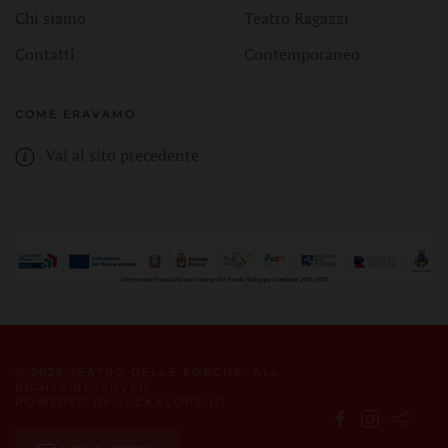
Chi siamo
Teatro Ragazzi
Contatti
Contemporaneo
COME ERAVAMO
Vai al sito precedente
©
2026
TEATRO DELLE FORCHE. ALL
RIGHTS RESERVED.
POWERED BY
JACKALOPE.IT
.